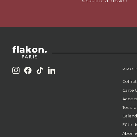
& société à mission
PROD
Instagram
Facebook
TikTok
LinkedIn
Coffret
Carte 
Access
Tous le
Calendr
Fête d
Abonn