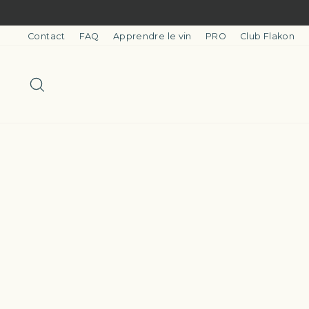
Passer
au
contenu
Contact
FAQ
Apprendre le vin
PRO
Club Flakon
Rechercher