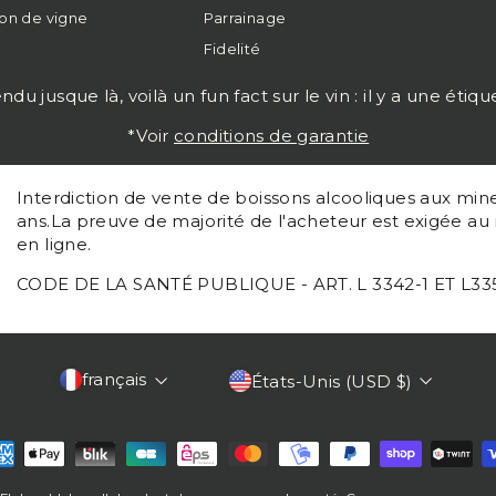
on de vigne
Parrainage
Fidelité
usque là, voilà un fun fact sur le vin : il y a une étiquett
*Voir
conditions de garantie
Interdiction de vente de boissons alcooliques aux min
ans.La preuve de majorité de l'acheteur est exigée a
en ligne.
CODE DE LA SANTÉ PUBLIQUE - ART. L 3342-1 ET L33
Langue
Devise
français
États-Unis (USD $)