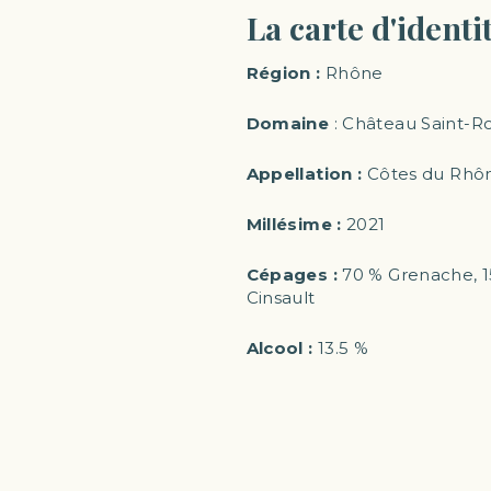
La carte d'identi
Région :
Rhône
Domaine
: Château Saint-R
Appellation :
Côtes du Rhô
Millésime :
2021
Cépages :
70 % Grenache, 1
Cinsault
Alcool :
13.5 %