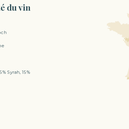
té du vin
och
ne
5% Syrah, 15%