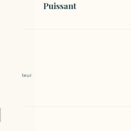
Puissant
au congélateur
il)