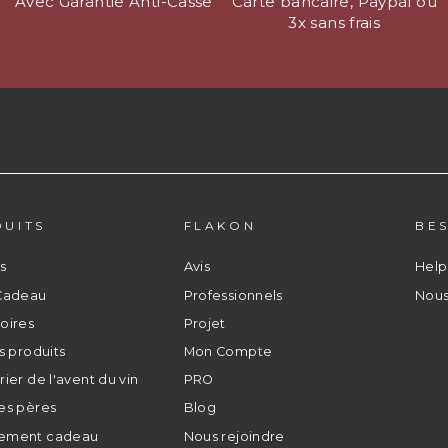
Avec Garantie Anti-Casse
Carte bancaire, Paypal ou
3x sans frais
UITS
FLAKON
BES
s
Avis
Help
Cadeau
Professionnels
Nous
oires
Projet
s produits
Mon Compte
ier de l'avent du vin
PRO
es pères
Blog
ement cadeau
Nous rejoindre