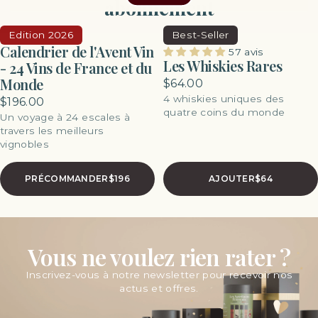
abonnement
Edition 2026
Best-Seller
Calendrier de l'Avent Vin
57 avis
Les Whiskies Rares
- 24 Vins de France et du
Monde
$64.00
4 whiskies uniques des
$196.00
quatre coins du monde
Un voyage à 24 escales à
travers les meilleurs
vignobles
PRÉCOMMANDER
$196
AJOUTER
$64
Vous ne voulez rien rater ?
Inscrivez-vous à notre newsletter pour recevoir nos
actus et offres.