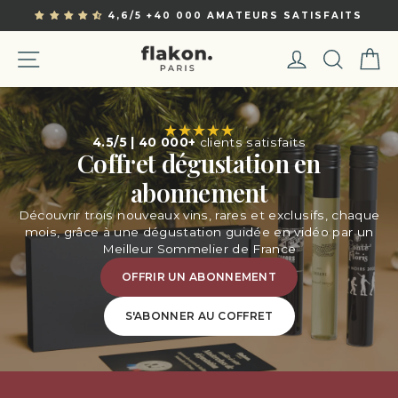
Passer
4,6/5 +40 000 AMATEURS SATISFAITS
au
Pause
contenu
Navigation
Se conne
Rech
P
4.5/5 | 40 000+
clients satisfaits
Coffret dégustation en
abonnement
Découvrir trois nouveaux vins, rares et exclusifs, chaque
mois, grâce à une dégustation guidée en vidéo par un
Meilleur Sommelier de France
OFFRIR UN ABONNEMENT
S'ABONNER AU COFFRET