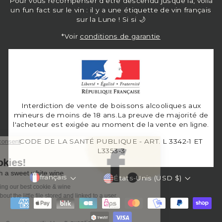
Pour vous récompenser d’être descendu jusque là, voilà
un fun fact sur le vin : il y a une étiquette de vin français
sur la Lune ! Si si 🌙
*Voir
conditions de garantie
Interdiction de vente de boissons alcooliques aux
mineurs de moins de 18 ans.La preuve de majorité de
l'acheteur est exigée au moment de la vente en ligne.
CODE DE LA SANTÉ PUBLIQUE - ART. L 3342-1 ET
L3353-3
Langue
Devise
français
États-Unis (USD $)